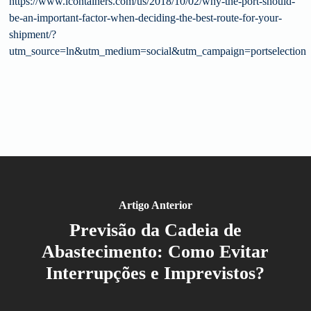
https://www.icontainers.com/us/2018/10/02/why-the-port-should-
be-an-important-factor-when-deciding-the-best-route-for-your-
shipment/?
utm_source=ln&utm_medium=social&utm_campaign=portselection
Artigo Anterior
Previsão da Cadeia de
Abastecimento: Como Evitar
Interrupções e Imprevistos?