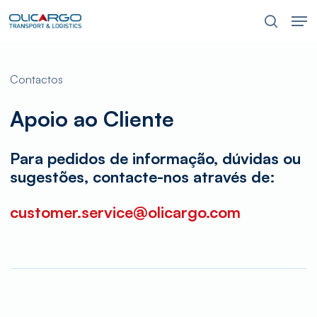
Skip
Men
to
pesquis
main
content
Contactos
Apoio ao Cliente
Para pedidos de informação, dúvidas ou
sugestões, contacte-nos através de:
customer.service@olicargo.com