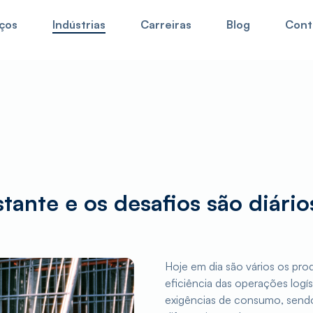
ços
Indústrias
Carreiras
Blog
Cont
e no nosso website,
para tracking de encomendas clique aqui
. T
ante e os desafios são diário
Hoje em dia são vários os pr
eficiência das operações logís
exigências de consumo, sendo