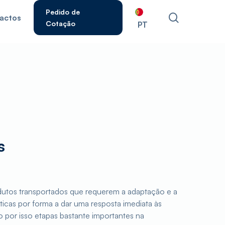
Pedido de
pesquisar
actos
Cotação
PT
ecla Enter para pesquisar ou ESC para fechar.
s
odutos transportados que requerem a adaptação e a
ticas por forma a dar uma resposta imediata às
 por isso etapas bastante importantes na