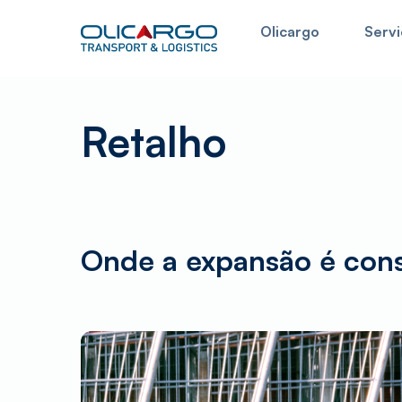
Skip
Olicargo
Servi
to
main
content
Retalho
Neste campo pode procurar a informação present
Onde a expansão é const