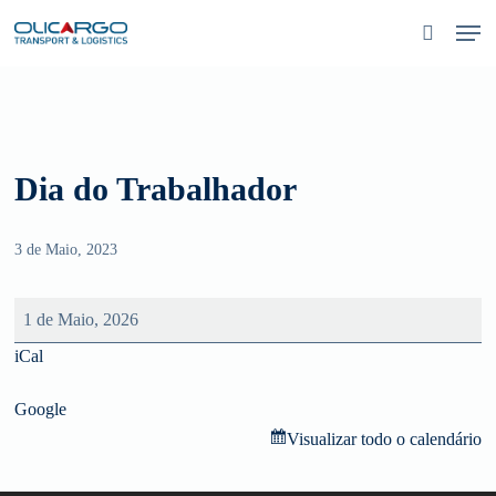
Skip
Men
to
pesquisa
main
content
Dia do Trabalhador
3 de Maio, 2023
Dia
1 de Maio, 2026
do
iCal
Trabalhador
Google
Visualizar todo o calendário