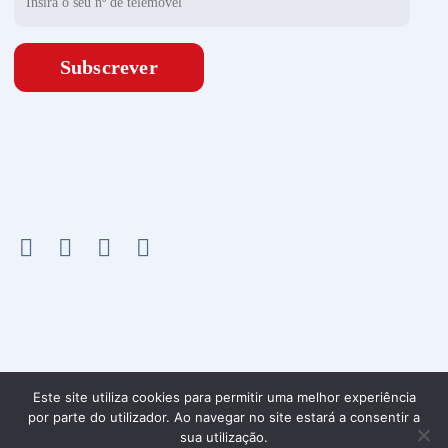
Subscrever
Política de Privacidade
|
Condições Gerais de Prestação de Serviços
Este site utiliza cookies para permitir uma melhor experiência
por parte do utilizador. Ao navegar no site estará a consentir a
sua utilização.
© Copyright 2023 – Olicargo. All rights reserved. by
studium . creative