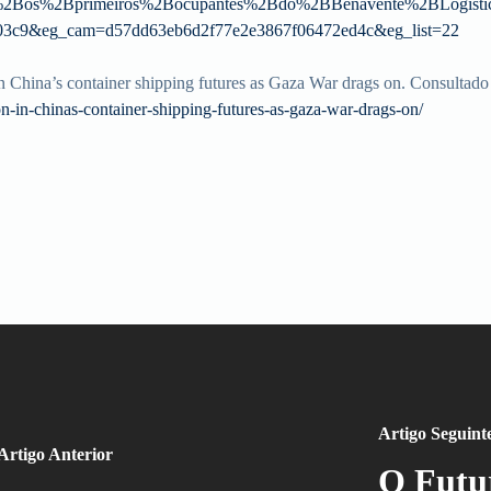
os%2Bprimeiros%2Bocupantes%2Bdo%2BBenavente%2BLogistic
3c9&eg_cam=d57dd63eb6d2f77e2e3867f06472ed4c&eg_list=22
n China’s container shipping futures as Gaza War drags on. Consultado
on-in-chinas-container-shipping-futures-as-gaza-war-drags-on/
Artigo Seguint
Artigo Anterior
O Futur