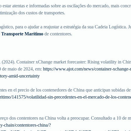
o estar atentas e informadas sobre as oscilações do mercado, mais concr
otimização dos custos de transportes.
ogístico, para o ajudar a reajustar a estratégia da sua Cadeia Logística.
o
Transporte Marítimo
de contentores.
2024). Container xChange market forecaster: Rising volatility in China
10 de maio de 2024, em:
https://www.ajot.com/news/container-xchange-mar
ntory-amid-uncertainty
entes en el precio de los contenedores de China que anticipan subidas d
aritimo/141575/volatilidad-sin-precedentes-en-el-mercado-de-los-conten
 preço dos contentores na China volta a preocupar. Consultado a 10 de 
y-chain/contentores-china/?