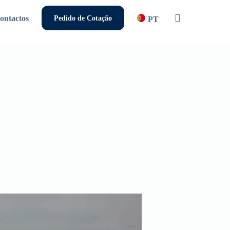
pesquisar
ontactos
Pedido de Cotação
PT
a pesquisar ou ESC para fechar.