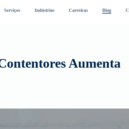
Serviços
Indústrias
Carreiras
Blog
C
sso website,
para tracking de encomendas clique aqui
. Tecla Enter par
 Contentores Aumenta