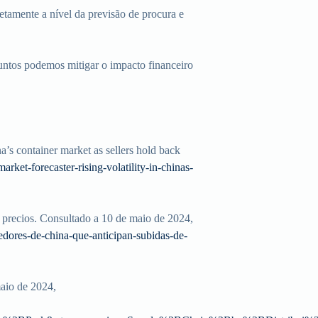
etamente a nível da previsão de procura e
 Juntos podemos mitigar o impacto financeiro
’s container market as sellers hold back
ket-forecaster-rising-volatility-in-chinas-
e precios. Consultado a 10 de maio de 2024,
edores-de-china-que-anticipan-subidas-de-
maio de 2024,