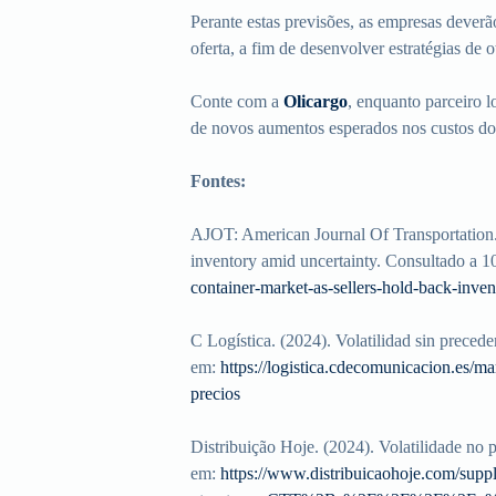
Perante estas previsões, as empresas deverã
oferta, a fim de desenvolver estratégias de 
Conte com a
Olicargo
, enquanto parceiro l
de novos aumentos esperados nos custos d
Fontes:
AJOT: American Journal Of Transportation. (
inventory amid uncertainty. Consultado a 
container-market-as-sellers-hold-back-inve
C Logística. (2024). Volatilidad sin preced
em:
https://logistica.cdecomunicacion.es/m
precios
Distribuição Hoje. (2024). Volatilidade no
em:
https://www.distribuicaohoje.com/suppl