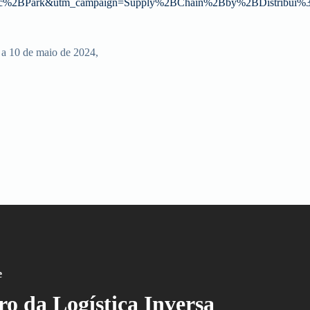
%2BPark&utm_campaign=Supply%2BChain%2Bby%2BDistribui%
 a 10 de maio de 2024,
e
o da Logística Inversa