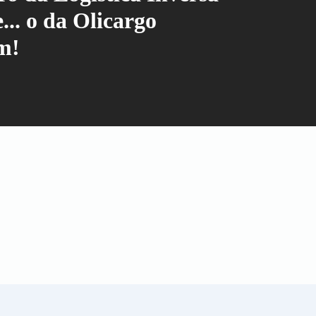
... o da Olicargo
m!