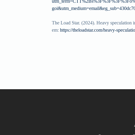
utm_term=CTT%2Bs%3F%3F%3F%3Fo%2B
goi&utm_medium=email&eg_sub=430dc70
The Load Star. (2024). Heavy speculation i
em:
https://theloadstar.com/heavy-speculati