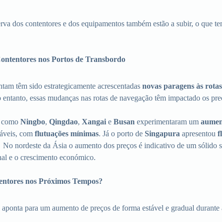
erva dos contentores e dos equipamentos também estão a subir, o que 
ontentores nos Portos de Transbordo
ntam têm sido estrategicamente acrescentadas
novas paragens às rota
No entanto, essas mudanças nas rotas de navegação têm impactado os pre
s como
Ningbo
,
Qingdao
,
Xangai
e
Busan
experimentaram um
aumen
táveis, com
flutuações mínimas
. Já o porto de
Singapura
apresentou
f
 No nordeste da Ásia o aumento dos preços é indicativo de um sólido s
nal e o crescimento económico.
entores nos Próximos Tempos?
 aponta para um aumento de preços de forma estável e gradual durante