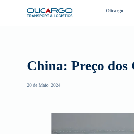
Skip
to
Olicargo
main
content
Neste campo pode procurar a informação presente no no
China: Preço dos
20 de Maio, 2024