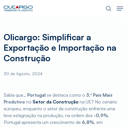
Skip
Men
to
pesquis
main
content
Olicargo: Simplificar a
Exportação e Importação na
Construção
30 de Agosto, 2024
Sabia que…
Portugal
se destaca como o
3.º País Mais
Produtivo
no
Setor da Construção
na UE? No cenário
europeu, enquanto o setor da construção enfrenta uma
leve estagnação na produção, na ordem dos
-0,9%
,
Portugal apresenta um crescimento de
6,8%
, em