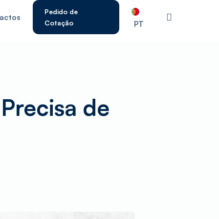
Pedido de
pesquisar
actos
Cotação
PT
ecla Enter para pesquisar ou ESC para fechar.
 Precisa de