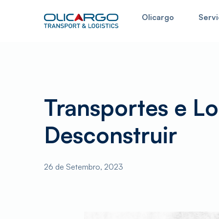
Skip
Olicargo
Servi
to
main
content
Neste campo pode procurar a informação present
Transportes e Lo
Desconstruir
26 de Setembro, 2023