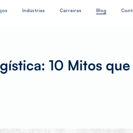
ços
Indústrias
Carreiras
Blog
Cont
e no nosso website,
para tracking de encomendas clique aqui
. T
gística: 10 Mitos que