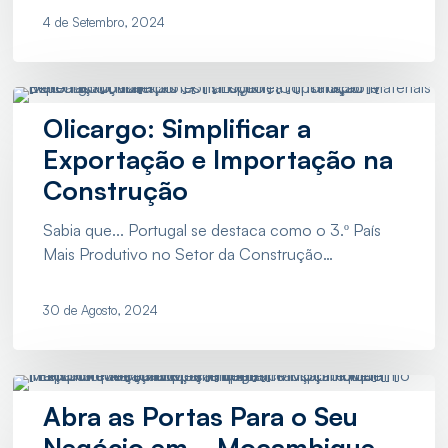
4 de Setembro, 2024
Olicargo:
Simplificar
Olicargo: Simplificar a
a
Exportação e Importação na
Exportação
Construção
e
Importação
Sabia que... Portugal se destaca como o 3.º País
na
Mais Produtivo no Setor da Construção…
Construção
30 de Agosto, 2024
Abra
as
Abra as Portas Para o Seu
Portas
Negócio em… Moçambique