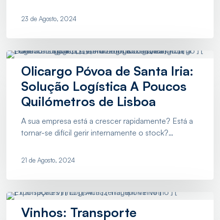
de
Abastecimento?
23 de Agosto, 2024
Olicargo
Póvoa
Olicargo Póvoa de Santa Iria:
de
Solução Logística A Poucos
Santa
Quilómetros de Lisboa
Iria:
Solução
A sua empresa está a crescer rapidamente? Está a
Logística
tornar-se difícil gerir internamente o stock?…
A
Poucos
21 de Agosto, 2024
Quilómetros
de
Lisboa
Vinhos:
Transporte
Vinhos: Transporte