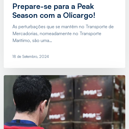
Prepare-se para a Peak
Season com a Olicargo!
As perturbações que se mantêm no Transporte de
Mercadorias, nomeadamente no Transporte
Marítimo, são uma…
18 de Setembro, 2024
Assemblagem
de
Cabazes:
Ajudamos
a
Preparar
o
Natal!