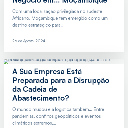
Para
o
Com uma localização privilegiada no sudeste
Seu
Africano, Moçambique tem emergido como um
Negócio
destino estratégico para…
em…
Moçambique
26 de Agosto, 2024
A
Sua
A Sua Empresa Está
Empresa
Preparada para a Disrupção
Está
da Cadeia de
Preparada
Abastecimento?
para
a
O mundo mudou e a logística também... Entre
Disrupção
pandemias, conflitos geopolíticos e eventos
da
climáticos extremos,…
Cadeia